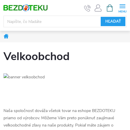
Prejsť
NÁKUPN
KOŠÍK
na
obsah
HĽADAŤ
Domov
Velkoobchod
Naša spoločnosť dováža všetok tovar na eshope BEZDOTEKU
priamo od výrobcov. Môžeme Vám preto ponúknuť zaujímavé
veľkoobchodné zľavy na naše produkty. Pokiaľ máte záujem o