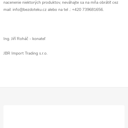
nacenenie niektorých produktov, neváhajte sa na mňa obrátiť cez
mail: info@bezdoteku.cz alebo na tel .: +420 739681656.
Ing. Jiří Roháč - konateľ
JBR Import Trading s.r.o.
Z
á
p