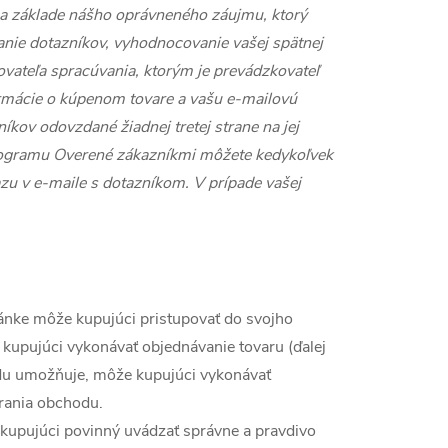
a základe nášho oprávneného záujmu, ktorý
lanie dotazníkov, vyhodnocovanie vašej spätnej
vateľa spracúvania, ktorým je prevádzkovateľ
rmácie o kúpenom tovare a vašu e-mailovú
íkov odovzdané žiadnej tretej strane na jej
 programu Overené zákazníkmi môžete kedykoľvek
u v e-maile s dotazníkom. V prípade vašej
ránke môže kupujúci pristupovať do svojho
 kupujúci vykonávať objednávanie tovaru (ďalej
hodu umožňuje, môže kupujúci vykonávať
hrania obchodu.
je kupujúci povinný uvádzať správne a pravdivo