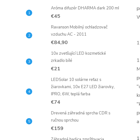
p
Aróma difuzér DHARMA dark 200 ml
€45
W
Ravanson Mobilný ochladzovač
vzduchu AC - 2011
€84,90
1
10x zvetšující LED kozmetické
1
zrkadlo bílé
€21
M
p
LEDSolar 10 solárne reťaz s
"
žiarovkami, 10x E27 LED žiarovky,
IPRO, 6W, teplá farba
k
€74
"
p
Drevená záhradná sprcha CDR s
ručnou sprchou
a
€159
1
Záhradná hadica zmršťovacia