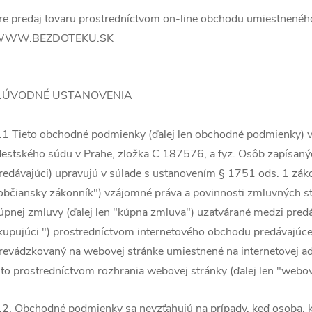
re predaj tovaru prostredníctvom on-line obchodu umiestneného
WW.BEZDOTEKU.SK
.ÚVODNÉ USTANOVENIA
.1 Tieto obchodné podmienky (ďalej len obchodné podmienky) 
estského súdu v Prahe, zložka C 187576, a fyz. Osôb zapísaných
redávajúci) upravujú v súlade s ustanovením § 1751 ods. 1 záko
občiansky zákonník") vzájomné práva a povinnosti zmluvných str
úpnej zmluvy (ďalej len "kúpna zmluva") uzatvárané medzi predá
kupujúci ") prostredníctvom internetového obchodu predávajúce
revádzkovaný na webovej stránke umiestnené na internetovej ad
 to prostredníctvom rozhrania webovej stránky (ďalej len "webo
.2. Obchodné podmienky sa nevzťahujú na prípady, keď osoba, k