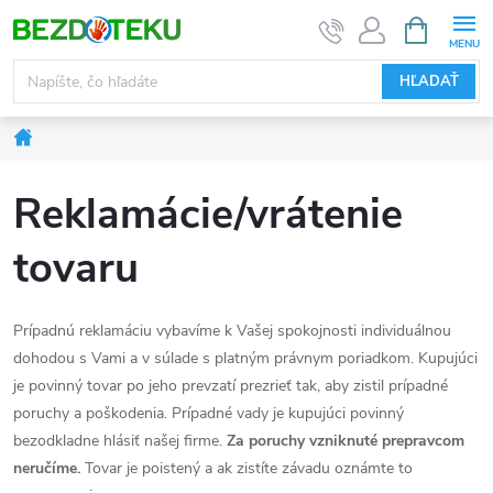
Prejsť
NÁKUPN
KOŠÍK
na
obsah
HĽADAŤ
Domov
Reklamácie/vrátenie
tovaru
Prípadnú reklamáciu vybavíme k Vašej spokojnosti individuálnou
dohodou s Vami a v súlade s platným právnym poriadkom. Kupujúci
je povinný tovar po jeho prevzatí prezrieť tak, aby zistil prípadné
poruchy a poškodenia. Prípadné vady je kupujúci povinný
bezodkladne hlásiť našej firme.
Za poruchy vzniknuté prepravcom
neručíme.
Tovar je poistený a ak zistíte závadu oznámte to