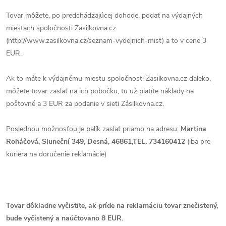
Tovar môžete, po predchádzajúcej dohode, podať na výdajných
miestach spoločnosti Zasilkovna.cz
(http://www.zasilkovna.cz/seznam-vydejnich-mist) a to v cene 3
EUR.
Ak to máte k výdajnému miestu spoločnosti Zasilkovna.cz ďaleko,
môžete tovar zaslať na ich pobočku, tu už platíte náklady na
poštovné a 3 EUR za podanie v sieti Zásilkovna.cz.
Poslednou možnosťou je balík zaslať priamo na adresu:
Martina
Roháčová, Sluneční 349, Desná, 46861,TEL. 734160412
(iba pre
kuriéra na doručenie reklamácie)
Tovar dôkladne vyčistite, ak príde na reklamáciu tovar znečistený,
bude vyčistený a naúčtovano 8 EUR.