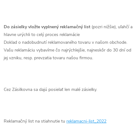
Do zásielky vložte vyplnený reklamačný list
(pozri nižšie), uľahčí a
hlavne urýchli to celý proces reklamácie
Doklad o nadobudnutí reklamovaného tovaru v našom obchode.
Vašu reklamáciu vybavíme čo najrýchlejšie, najneskôr do 30 dní od
jej vzniku, resp. prevzatia tovaru našou firmou.
Cez Zásilkovna sa dajú posielať len malé zásielky.
Reklamačný list na stiahnutie tu
reklamacni-list_2022