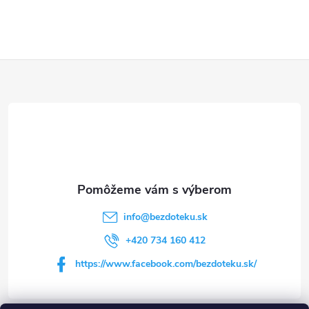
Z
á
p
ä
t
info
@
bezdoteku.sk
i
+420 734 160 412
https://www.facebook.com/bezdoteku.sk/
e