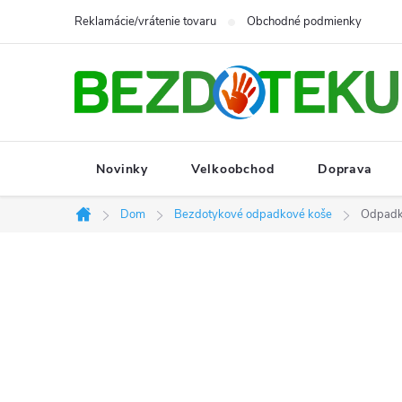
Prejsť
Reklamácie/vrátenie tovaru
Obchodné podmienky
na
obsah
Novinky
Velkoobchod
Doprava
Dom
Bezdotykové odpadkové koše
Odpadk
Domov