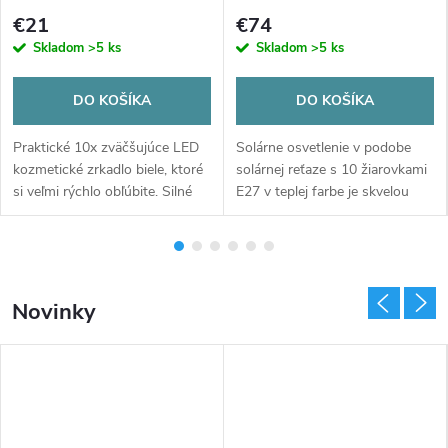
žiarovky, IPRO, 6W, teplá
n
€21
€74
farba
Skladom
>5 ks
Skladom
>5 ks
a
DO KOŠÍKA
DO KOŠÍKA
š
Praktické 10x zväčšujúce LED
Solárne osvetlenie v podobe
o
kozmetické zrkadlo biele, ktoré
solárnej reťaze s 10 žiarovkami
si veľmi rýchlo obľúbite. Silné
E27 v teplej farbe je skvelou
m
LED diódy skvele osvetlia každý
voľbou, pokiaľ chcete vytvoriť
zväčšený detail vašej pleti,
útulnú atmosféru napríklad na
o
takže vám nič neunikne....
záhrade. Romantické...
b
Novinky
c
h
o