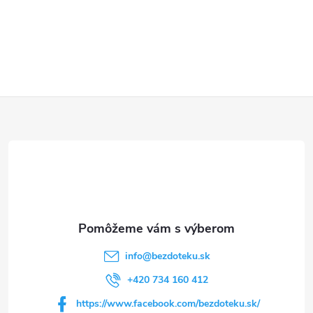
Z
á
p
ä
t
info
@
bezdoteku.sk
i
+420 734 160 412
https://www.facebook.com/bezdoteku.sk/