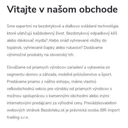
Vitajte v našom obchode
Sme expertmi na bezdotykové a diaľkovo ovládané technológie,
ktoré uľahčujú každodenný život. Bezdotykový odpadkový kôš
alebo dávkovač mydla? Alebo snáď vyhrievané vložky do
topánok, vyhrievané čiapky alebo rukavice? Dodávame
výnimočné produkty na slovenský trh.
Dovážame od priamych výrobcov zariadení a vybavenia zo
segmentu domov a záhrada, mobilné príslušenstvo a šport.
Predávame priamo z nášho eshopu, máme vlastnú
veľkoobchodnú sekciu pre výrobky od priamych výrobcov s
možnou spoluprácou s kamennými obchodmi alebo inými
internetovými predajcami za výhodné ceny. Prevádzkovateľom
webových stránok Bezdoteku.sk je právnická osoba JBR import
trading s.r.o.