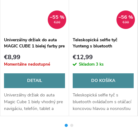
d
e
–55 %
–56 %
€20
€30
Univerzálny držiak do auta
Teleskopická selfie tyč
MAGIC CUBE 1 bielej farby pre
Yunteng s bluetooth
navigáciu, smartphone a
ovládačom
€8,99
€12,99
tablet
Momentálne nedostupné
Skladom
3 ks
DETAIL
DO KOŠÍKA
Univerzálny držiak do auta
Teleskopická selfie tyč s
Magic Cube 1 biely vhodný pre
bluetooth ovládačom s otáčací
navigáciu, telefón, tablet a
koncovou hlavou a nosnosťou
ďalšiu elektroniku. Unikátny
2 kg sa neprehýba a umožňuje
multifunkčný držiak do auta so
vytvorenie najlepších selfie
širokou úchytovou plochou a...
snímok.