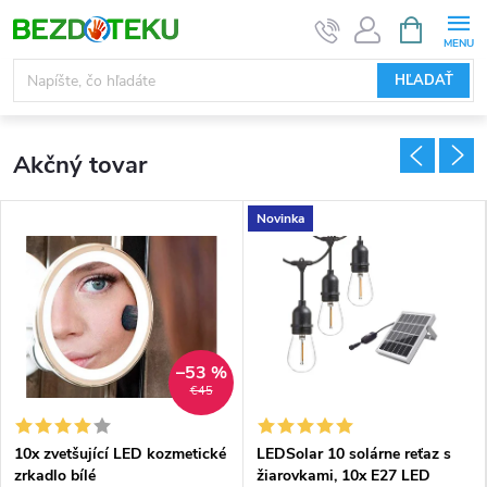
Prejsť
NÁKUPN
KOŠÍK
na
obsah
HĽADAŤ
V
Akčný tovar
i
t
Novinka
a
j
t
–53 %
€45
e
10x zvetšující LED kozmetické
LEDSolar 10 solárne reťaz s
v
zrkadlo bílé
žiarovkami, 10x E27 LED