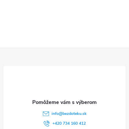
Z
á
p
ä
t
info
@
bezdoteku.sk
i
+420 734 160 412