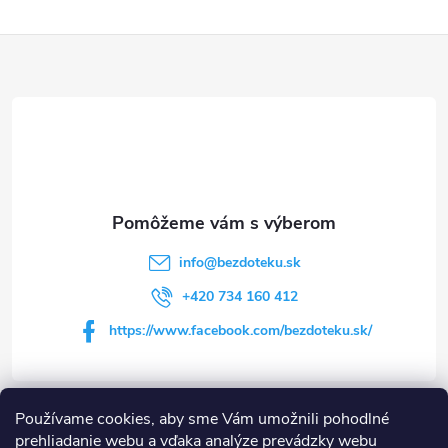
Z
á
p
ä
t
info
@
bezdoteku.sk
i
+420 734 160 412
https://www.facebook.com/bezdoteku.sk/
e
Používame cookies, aby sme Vám umožnili pohodlné
Informácie pre vás
prehliadanie webu a vďaka analýze prevádzky webu