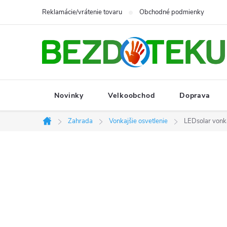
Prejsť
Reklamácie/vrátenie tovaru
Obchodné podmienky
na
obsah
Novinky
Velkoobchod
Doprava
Zahrada
Vonkajšie osvetlenie
LEDsolar vonka
Domov