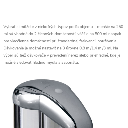
Vybrať si môžete z niekoľkých typov podľa objemu – menšie na 250
ml sú vhodné do 2 členných domácností, väčšie na 500 ml naopak
pre viacčlenné domácnosti pri štandardnej frekvencii používania.
Dávkovanie je možné nastaviť na 3 úrovne 0,8 ml/1,4 ml/3 ml. Na
výber sú tiež dávkovače v prevedení nerez alebo priehľadné, kde je
možné sledovať hladinu mydla a saponátu.