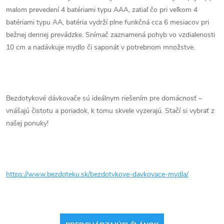
malom prevedení 4 batériami typu AAA, zatiaľ čo pri veľkom 4
batériami typu AA, batéria vydrží plne funkčná cca 6 mesiacov pri
bežnej dennej prevádzke. Snímač zaznamená pohyb vo vzdialenosti
10 cm a nadávkuje mydlo či saponát v potrebnom množstve.
Bezdotykové dávkovače sú ideálnym riešením pre domácnosť –
vnášajú čistotu a poriadok, k tomu skvele vyzerajú. Stačí si vybrať z
našej ponuky!
https://www.bezdoteku.sk/bezdotykove-davkovace-mydla/