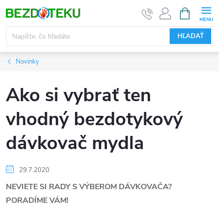
Prejsť
NÁKUPN
KOŠÍK
na
obsah
HĽADAŤ
Novinky
Ako si vybrať ten
vhodný bezdotykový
dávkovač mydla
29.7.2020
NEVIETE SI RADY S VÝBEROM DÁVKOVAČA?
PORADÍME VÁM!