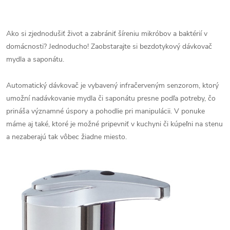
Ako si zjednodušiť život a zabrániť šíreniu mikróbov a baktérií v
domácnosti? Jednoducho! Zaobstarajte si bezdotykový dávkovač
mydla a saponátu.
Automatický dávkovač je vybavený infračerveným senzorom, ktorý
umožní nadávkovanie mydla či saponátu presne podľa potreby, čo
prináša významné úspory a pohodlie pri manipulácii. V ponuke
máme aj také, ktoré je možné pripevniť v kuchyni či kúpeľni na stenu
a nezaberajú tak vôbec žiadne miesto.