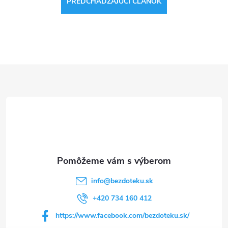
PREDCHÁDZAJÚCI ČLÁNOK
Z
á
p
ä
t
info
@
bezdoteku.sk
i
+420 734 160 412
https://www.facebook.com/bezdoteku.sk/