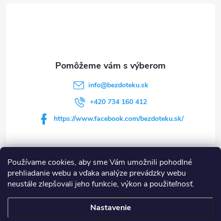
á
p
ä
t
info
@
bezdoteku.sk
i
+420 734 160 412
https://www.facebook.com/bezdoteku.sk/
e
Používame cookies, aby sme Vám umožnili pohodlné
Informácie pre vás
prehliadanie webu a vďaka analýze prevádzky webu
neustále zlepšovali jeho funkcie, výkon a použiteľnosť.
Shoptet.sk
MôjPrvýEshop.sk
Nastavenie