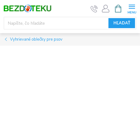
Prejsť
NÁKUPN
KOŠÍK
na
obsah
HĽADAŤ
Vyhrievané oblečky pre psov