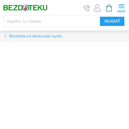
Prejsť
NÁKUPN
KOŠÍK
na
obsah
HĽADAŤ
Bezdotykové dávkovače mydla