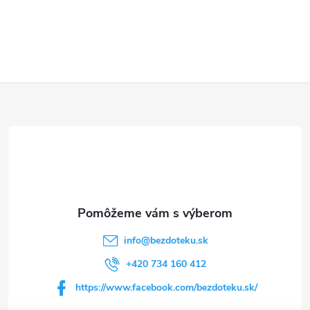
Z
á
p
ä
t
info
@
bezdoteku.sk
i
+420 734 160 412
https://www.facebook.com/bezdoteku.sk/
e