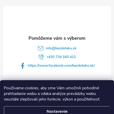
á
p
ä
t
info
@
bezdoteku.sk
i
+420 734 160 412
https://www.facebook.com/bezdoteku.sk/
e
Používame cookies, aby sme Vám umožnili pohodlné
Informácie pre vás
prehliadanie webu a vďaka analýze prevádzky webu
neustále zlepšovali jeho funkcie, výkon a použiteľnosť.
Shoptet.sk
MôjPrvýEshop.sk
Nastavenie