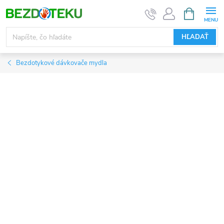
Prejsť
NÁKUPN
KOŠÍK
na
obsah
HĽADAŤ
Bezdotykové dávkovače mydla