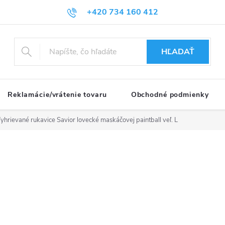
+420 734 160 412
HĽADAŤ
Reklamácie/vrátenie tovaru
Obchodné podmienky
yhrievané rukavice Savior lovecké maskáčovej paintball veľ. L