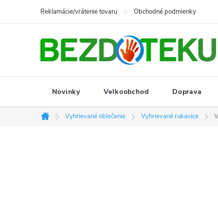
Prejsť
Reklamácie/vrátenie tovaru
Obchodné podmienky
na
obsah
Novinky
Velkoobchod
Doprava
Vyhrievané oblečenie
Vyhrievané rukavice
V
Domov