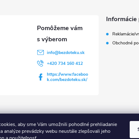
Informácie 
Reklamácie/vr
Obchodné po
info
@
bezdoteku.sk
+420 734 160 412
https://www.faceboo
k.com/bezdoteku.sk/
Shoptet.sk
MôjPrvýEshop.sk
ookies, aby sme Vám umožnili pohodlné prehliadanie
a analýze prevádzky webu neustále zlepšovali jeho
on a použiteľnosť.