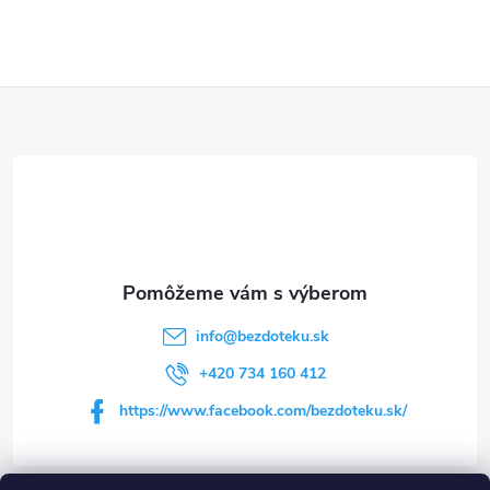
Z
á
p
ä
t
info
@
bezdoteku.sk
i
+420 734 160 412
https://www.facebook.com/bezdoteku.sk/
e