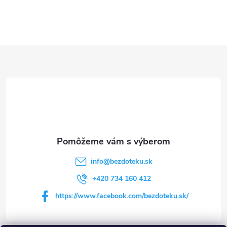
Z
á
p
ä
t
info
@
bezdoteku.sk
i
+420 734 160 412
https://www.facebook.com/bezdoteku.sk/
e