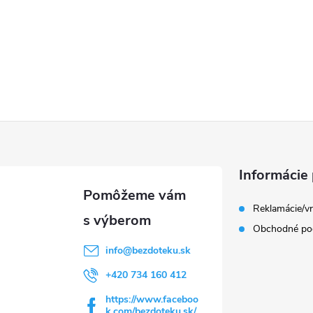
Informácie 
Reklamácie/vr
Obchodné po
info
@
bezdoteku.sk
+420 734 160 412
https://www.faceboo
k.com/bezdoteku.sk/