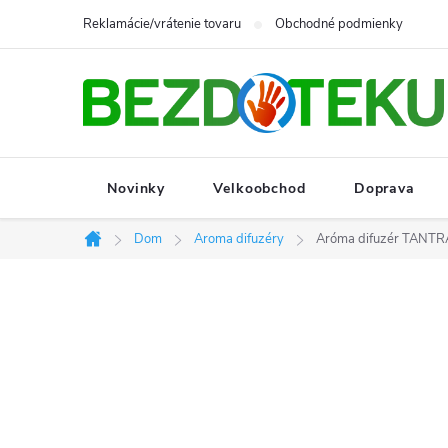
Prejsť
Reklamácie/vrátenie tovaru
Obchodné podmienky
na
obsah
Novinky
Velkoobchod
Doprava
Dom
Aroma difuzéry
Aróma difuzér TANTRA
Domov