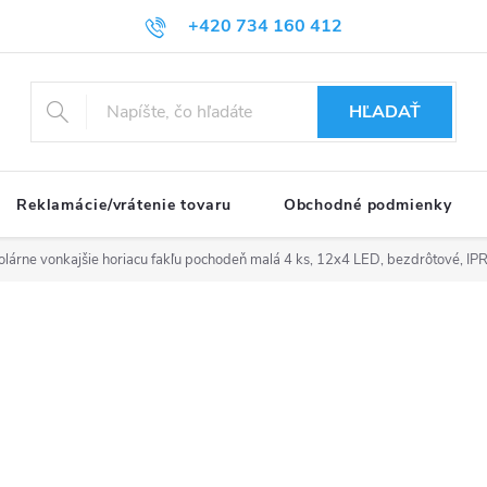
+420 734 160 412
HĽADAŤ
Reklamácie/vrátenie tovaru
Obchodné podmienky
lárne vonkajšie horiacu fakľu pochodeň malá 4 ks, 12x4 LED, bezdrôtové, IPR