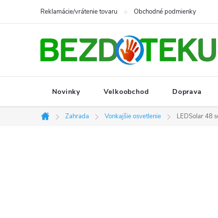
Prejsť
Reklamácie/vrátenie tovaru
Obchodné podmienky
na
obsah
Novinky
Velkoobchod
Doprava
Zahrada
Vonkajšie osvetlenie
LEDSolar 48 so
Domov