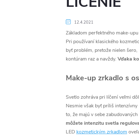
LÍČENIE
12.4.2021
Základom perfektného make-upu je
Pri používaní klasického kozmeti
byť problém, pretože nielen šero,
kontúram raz a navždy.
Vďaka ko
Make-up zrkadlo s os
Svetlo zohráva pri líčení veľmi 
Nesmie však byť príliš intenzívny
to, že majú v sebe zabudovaných
môžete intenzitu svetla regulova
LED
kozmetickým zrkadlom
oveľa