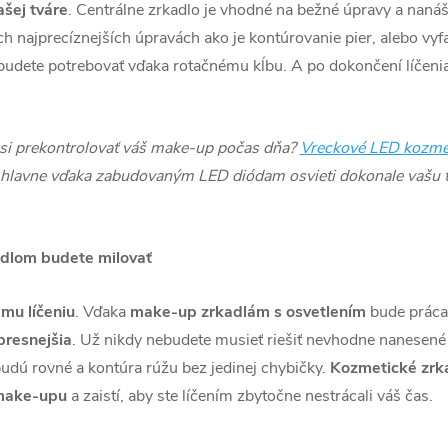
šej tváre
. Centrálne zrkadlo je vhodné na bežné úpravy a nan
ých najprecíznejších úpravách ako je kontúrovanie pier, alebo vyf
budete potrebovať vďaka rotačnému kĺbu. A po dokončení líčenia 
e si prekontrolovať váš make-up počas dňa?
Vreckové LED kozmet
le hlavne vďaka zabudovaným LED diódam osvieti dokonale vašu tvá
adlom budete milovať
mu líčeniu
. Vďaka
make-up zrkadlám s osvetlením
bude práca
presnejšia
. Už nikdy nebudete musieť riešiť nevhodne nanesené 
budú rovné a kontúra rúžu bez jedinej chybičky.
Kozmetické zrk
 make-upu
a zaistí, aby ste líčením zbytočne nestrácali váš čas.