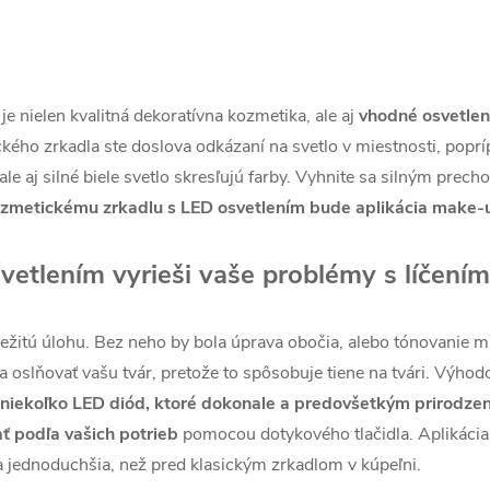
 nielen kvalitná dekoratívna kozmetika, ale aj
vhodné osvetlen
ckého zrkadla ste doslova odkázaní na svetlo v miestnosti, popr
 ale aj silné biele svetlo skresľujú farby. Vyhnite sa silným p
zmetickému zrkadlu s LED osvetlením bude aplikácia make-u
vetlením vyrieši vaše problémy s líčením
dôležitú úlohu. Bez neho by bola úprava obočia, alebo tónovanie
 a oslňovať vašu tvár, pretože to spôsobuje tiene na tvári. Výho
niekoľko LED diód, ktoré dokonale a predovšetkým prirodzene
ť podľa vašich potrieb
pomocou dotykového tlačidla. Aplikácia 
 jednoduchšia, než pred klasickým zrkadlom v kúpeľni.