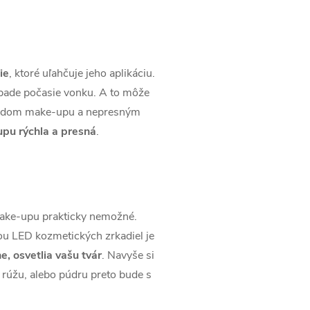
ie
, ktoré uľahčuje jeho aplikáciu.
ípade počasie vonku. A to môže
rechodom make-upu a nepresným
pu rýchla a presná
.
 make-upu prakticky nemožné.
dou LED kozmetických zrkadiel je
, osvetlia vašu tvár
. Navyše si
rúžu, alebo púdru preto bude s