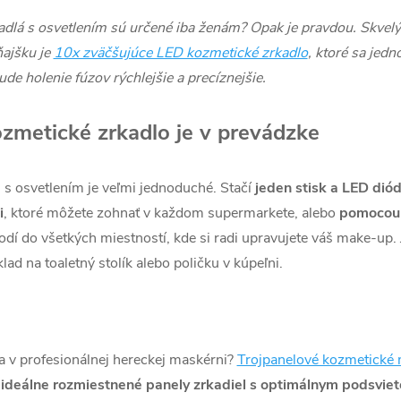
rkadlá s osvetlením sú určené iba ženám? Opak je pravdou. Skve
ajšku je
10x zväčšujúce LED kozmetické zrkadlo
, ktoré sa jed
 holenie fúzov rýchlejšie a precíznejšie.
zmetické zrkadlo je v prevádzke
 s osvetlením je veľmi jednoduché. Stačí
jeden stisk a LED diód
i
, ktoré môžete zohnať v každom supermarkete, alebo
pomocou
dí do všetkých miestností, kde si radi upravujete váš make-up. 
lad na toaletný stolík alebo poličku v kúpeľni.
da v profesionálnej hereckej maskérni?
Trojpanelové kozmetické 
i ideálne rozmiestnené panely zrkadiel s optimálnym podsvie