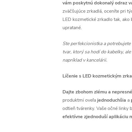
vám poskytnú dokonalý odraz va
zväčšujúce zrkadlá, oceníte pri t
LED kozmetické zrkadlo tak, ako 
upratané.
Ste perfekcionistka a potrebujet
tvar, ktorý sa hodí do kabelky, a
napríklad v kancelárii.
Líčenie s LED kozmetickým zrk
Dajte zbohom zlému a nepresné
produktmi oveľa
jednoduchšia
a
odtieň tvárenky. Vaše očné linky 
efektívne zjednoduší aplikáciu