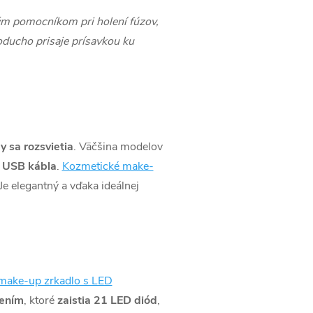
lým pomocníkom pri holení fúzov,
noducho prisaje prísavkou ku
y sa rozsvietia
. Väčšina modelov
 USB kábla
.
Kozmetické make-
Je elegantný a vďaka ideálnej
make-up zrkadlo s LED
tením
, ktoré
zaistia 21 LED diód
,