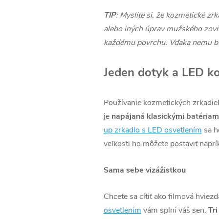
TIP
: Myslíte si, že kozmetické z
alebo iných úprav mužského zovň
každému povrchu. Vďaka nemu bude
Jeden dotyk a LED ko
Používanie kozmetických zrkadiel
je
napájaná klasickými batériam
up zrkadlo s LED osvetlením
sa ho
veľkosti ho môžete postaviť naprík
Sama sebe vizážistkou
Chcete sa cítiť ako filmová hviez
osvetlením
vám splní váš sen.
Tr