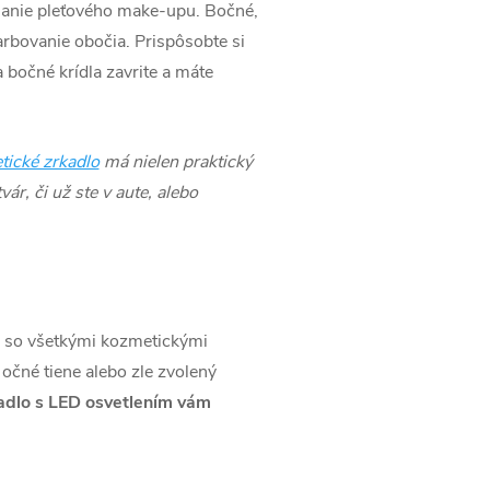
ášanie pleťového make-upu. Bočné,
arbovanie obočia. Prispôsobte si
bočné krídla zavrite a máte
ické zrkadlo
má nielen praktický
r, či už ste v aute, alebo
 so všetkými kozmetickými
očné tiene alebo zle zvolený
adlo s LED osvetlením vám