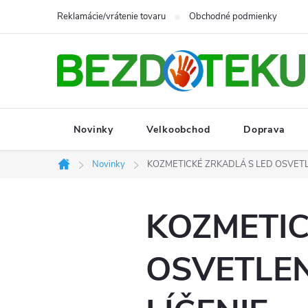
Prejsť
Reklamácie/vrátenie tovaru
Obchodné podmienky
na
obsah
Novinky
Velkoobchod
Doprava
Novinky
KOZMETICKÉ ZRKADLÁ S LED OSVETL
Domov
KOZMETIC
OSVETLEN